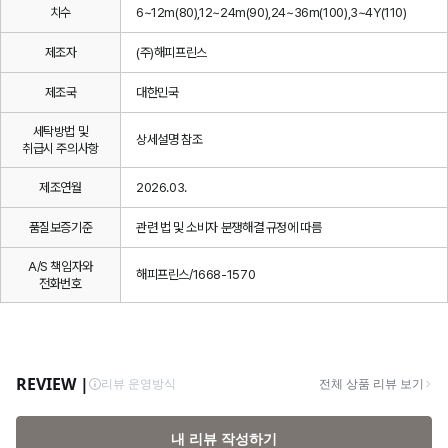
치수
6~12m(80),12~24m(90),24~36m(100),3~4Y(110)
제조자
(주)해피프린스
제조국
대한민국
세탁방법 및
상세설명 참조
취급시 주의사항
제조연월
2026.03.
품질보증기준
관련 법 및 소비자 분쟁해결 규정에 따름
A/S 책임자와
해피프린스/1668-1570
전화번호