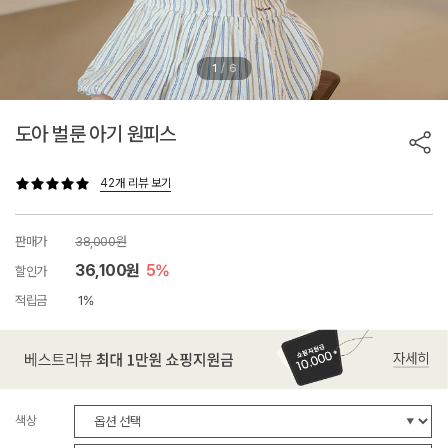
/
1
6
도아 벌룬 아기 원피스
42개 리뷰 보기
판매가
38,000원
36,100원
5%
할인가
적립금
1%
색상