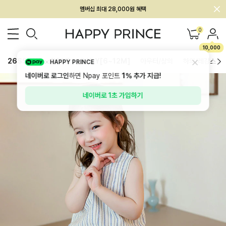
회원전용 아울렛, 가입하면 ~60% 할인!
멤버십 최대 28,000원 혜택
0
10,000
26SS 신상
BEST
BABY[6~12M]
아우터/상의
하의/레깅스
HAPPY PRINCE
네이버로 로그인
하면 Npay 포인트
1%
추가 지급!
네이버로 1초 가입하기