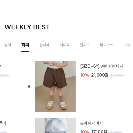
WEEKLY BEST
하의
상의
상하복
베이직
원피스
바디수트
모자
[SIZE ~6Y] 델린 린넨 바지
10%
21,600원
24,000원
듀이 아기 바지
10%
17,100원
19,000원