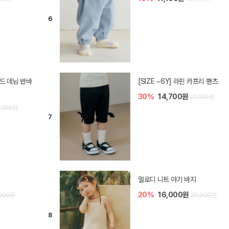
[SIZE ~6Y] 라핀 카프리 팬츠
30%
14,700원
21,000원
엘로디 니트 아기 바지
20%
16,000원
20,000원