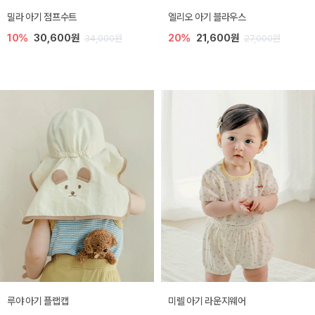
밀라 아기 점프수트
엘리오 아기 블라우스
10%
30,600원
20%
21,600원
34,000원
27,000원
루야 아기 플랩캡
미렐 아기 라운지웨어