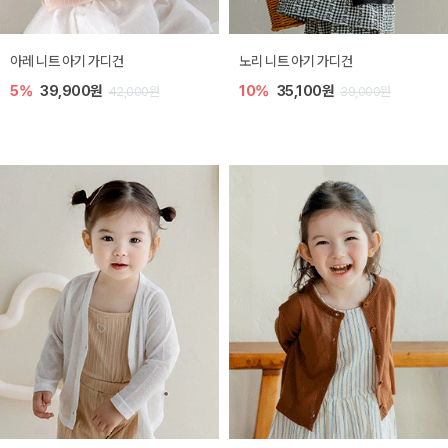
[SIZE ~6Y] 로메이 라운지 셋업
밀라 아기 원피스
10%
23,400원
20%
27,200원
26,000원
34,000원