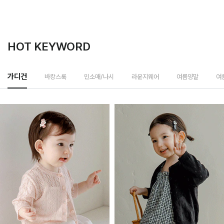
HOT KEYWORD
바캉스룩
가디건
민소매/나시
라운지웨어
여름양말
여