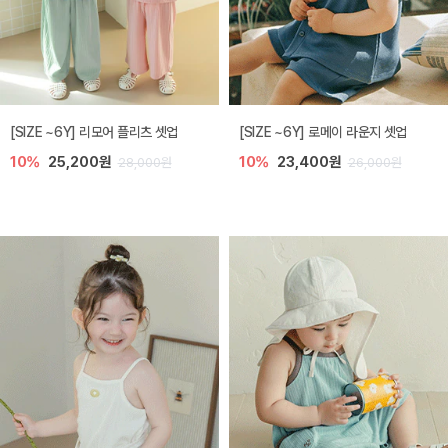
[SIZE ~6Y] 리모어 플리츠 셋업
[SIZE ~6Y] 로메이 라운지 셋업
10%
25,200원
10%
23,400원
28,000원
26,000원