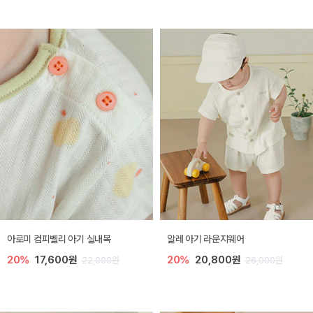
아로미 컴피벨리 아기 실내복
알레 아기 라운지웨어
20%
17,600원
20%
20,800원
22,000원
26,000원