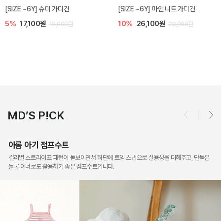
밀라 아기 점프수트
밀라 아기 셋업
10%
30,600원
20%
35,200원
34,000원
44,000원
MD’S P!CK
아롬 아기 점프수트
컬러별 스트라이프 패턴이 돋보이면서 하단에 트임 스냅으로 실용성을 더해주고, 단독은
물론 이너로도 활용하기 좋은 점프수트입니다.