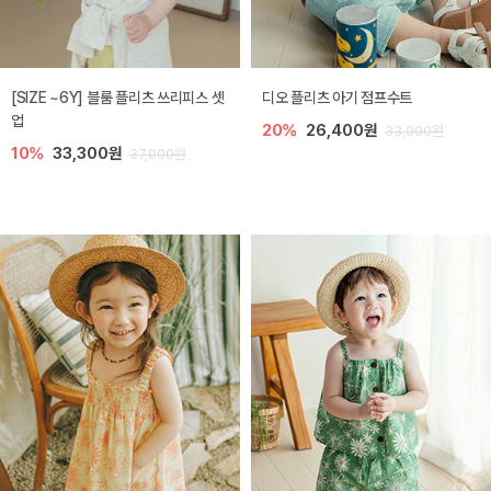
[SIZE ~6Y] 블룸 플리츠 쓰리피스 셋
디오 플리츠 아기 점프수트
업
20%
26,400원
33,000원
10%
33,300원
37,000원