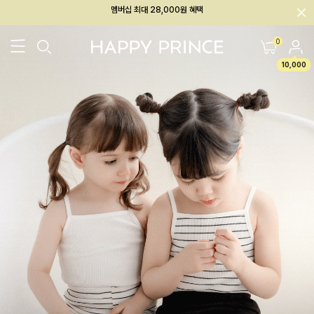
회원전용 아울렛, 가입하면 ~60% 할인!
멤버십 최대 28,000원 혜택
0
10,000
26SS 신상
BEST
BABY[6~12M]
아우터/상의
하의/레깅스