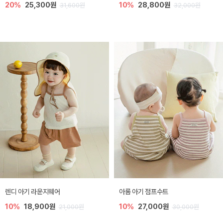
20%
25,300원
10%
28,800원
31,600원
32,000원
렌디 아기 라운지웨어
아롬 아기 점프수트
10%
18,900원
10%
27,000원
21,000원
30,000원