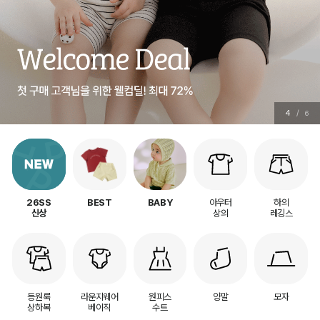
5
/
6
아우터
하의
26SS
BEST
BABY
상의
레깅스
신상
등원룩
라운지웨어
원피스
양말
모자
상하복
베이직
수트