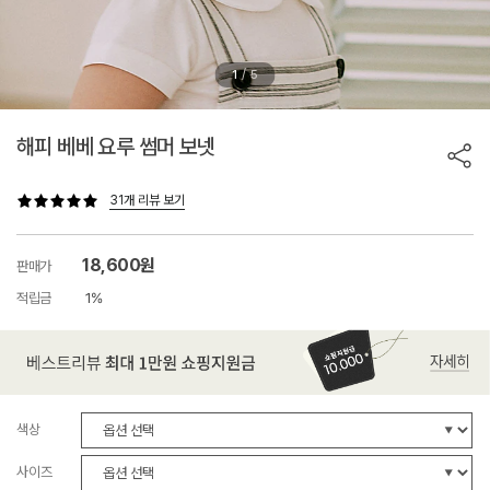
/
1
5
해피 베베 요루 썸머 보넷
31개 리뷰 보기
18,600원
판매가
적립금
1%
색상
사이즈