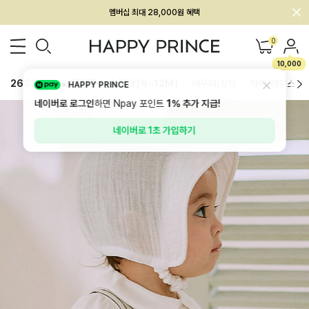
회원전용 아울렛, 가입하면 ~60% 할인!
멤버십 최대 28,000원 혜택
0
10,000
26SS 신상
BEST
BABY[6~12M]
아우터/상의
하의/레깅스
HAPPY PRINCE
네이버로 로그인
하면 Npay 포인트
1%
추가 지급!
네이버로 1초 가입하기