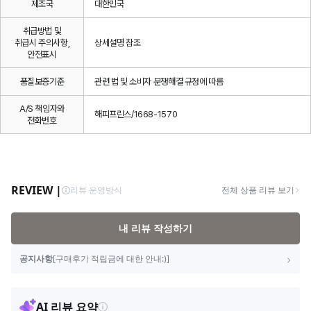
제조국
대한민국
취급방법 및
취급시 주의사항,
상세설명 참조
안전표시
품질보증기준
관련 법 및 소비자 분쟁해결 규정에 따름
A/S 책임자와
해피프린스/1668-1570
전화번호