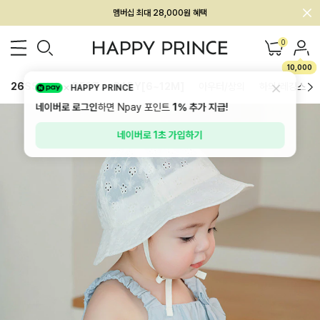
회원전용 아울렛, 가입하면 ~60% 할인!
멤버십 최대 28,000원 혜택
0
10,000
26SS 신상
BEST
BABY[6~12M]
아우터/상의
하의/레깅스
HAPPY PRINCE
네이버로 로그인
하면 Npay 포인트
1%
추가 지급!
네이버로 1초 가입하기