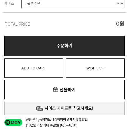
사이즈
0
원
TOTAL PRICE
주문하기
ADD TO CART
WISH LIST
선물하기
사이즈 가이드를 참고하세요!
신한,우리,농협카드
네이버페이 결제시 5%할인
(10만원이상 최대 8천원) (8/5~8/31)