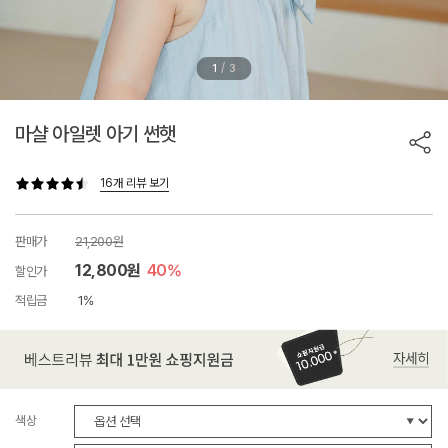
/
1
3
마샬 아일렛 아기 썬햇
16개 리뷰 보기
판매가
21,200원
12,800원
40%
할인가
적립금
1%
색상