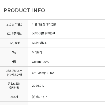
PRODUCT INFO
품명 및 모델명
마샬 아일렛 아기 썬햇
KC 인증정보
어린이제품 안전확인
크기, 중량
상세설명참조
색상
아이보리
재질
Cotton 100%
사용연령 또는
6m~36m(48~52)
권장사용연령
동일모델의
2026.04.
출시년월
제조자
㈜해피프린스