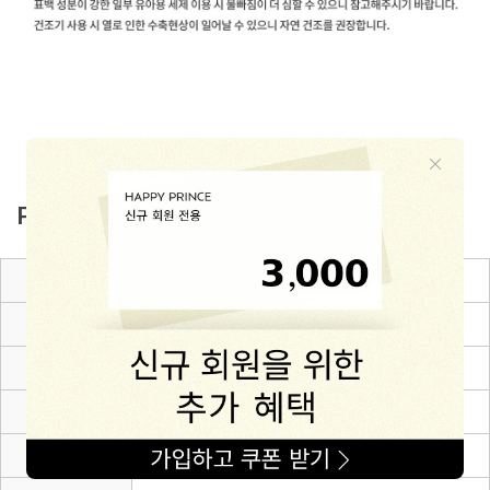
PRODUCT INFO
제품소재
Cotton 76% + Polyester 24%
색상
아이보리
치수
6~12m(80),12~24m(90),24~36m(100),3~4Y(110)
제조자
(주)해피프린스
제조국
중국