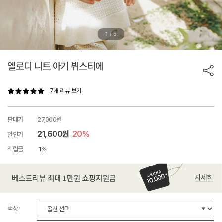
/
1
5
엘로디 니트 아기 뷔스티에
7개 리뷰 보기
판매가
27,000원
21,600원
20%
할인가
적립금
1%
색상