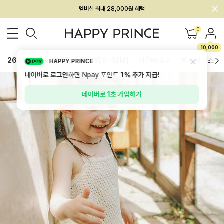
회원전용 아울렛, 가입하면 ~60% 할인!
멤버십 최대 28,000원 혜택
0
10,000
26SS 신상
BEST
BABY[6~12M]
아우터/상의
하의/레깅스
HAPPY PRINCE
네이버로 로그인
하면 Npay 포인트
1%
추가 지급!
네이버로 1초 가입하기