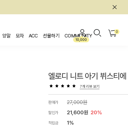
0
양말
모자
ACC
선물하기
COMMUNITY
10,000
엘로디 니트 아기 뷔스티에
7개 리뷰 보기
27,000원
판매가
21,600원
20%
할인가
1%
적립금