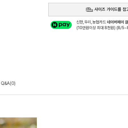
사이즈 가이드를 참
신한,우리,농협카드
네이버페이 결
(10만원이상 최대 8천원) (8/5~8
Q&A(0)