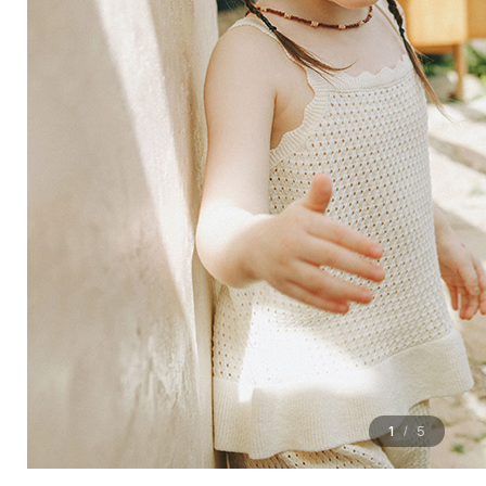
1
5
/