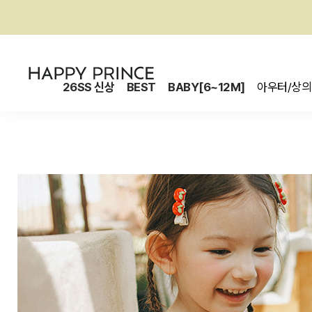
26SS 신상
BEST
BABY[6~12M]
아우터/상의