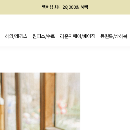
회원전용 아울렛, 가입하면 ~60% 할인!
멤버십 최대 28,000원 혜택
하의/레깅스
원피스/수트
라운지웨어/베이직
등원룩/상하복