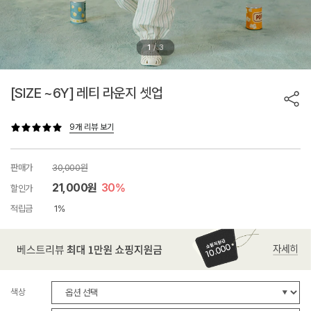
/
1
3
[SIZE ~6Y] 레티 라운지 셋업
9개 리뷰 보기
판매가
30,000원
21,000원
30%
할인가
적립금
1%
색상