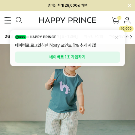
회원전용 아울렛, 가입하면 ~60% 할인!
멤버십 최대 28,000원 혜택
0
10,000
26SS 신상
BEST
BABY[6~12M]
아우터/상의
하의/레깅스
HAPPY PRINCE
네이버로 로그인
하면 Npay 포인트
1%
추가 지급!
네이버로 1초 가입하기