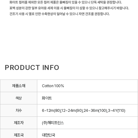
PRODUCT INFO
제품소재
Cotton 100%
색상
화이트
치수
6~12m(80),12~24m(90),24~36m(100),3~4Y(110)
제조자
(주)해피프린스
제조국
대한민국