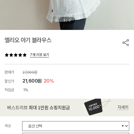
/
1
3
엘리오 아기 블라우스
7개 리뷰 보기
판매가
27,000원
21,600원
20%
할인가
적립금
1%
색상