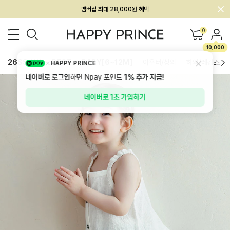
회원전용 아울렛, 가입하면 ~60% 할인!
멤버십 최대 28,000원 혜택
0
10,000
26SS 신상
BEST
BABY[6~12M]
아우터/상의
하의/레깅스
HAPPY PRINCE
네이버로 로그인
하면 Npay 포인트
1%
추가 지급!
네이버로 1초 가입하기