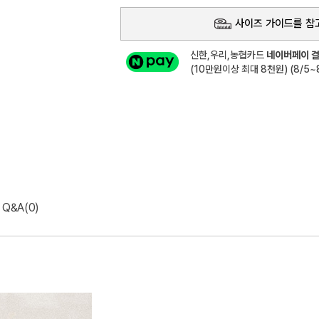
사이즈 가이드를 참
신한,우리,농협카드
네이버페이 결
(10만원이상 최대 8천원) (8/5~8
Q&A(0)