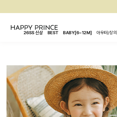
26SS 신상
BEST
BABY[6~12M]
아우터/상의