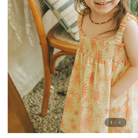
1
4
/