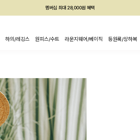
회원전용 아울렛, 가입하면 ~60% 할인!
멤버십 최대 28,000원 혜택
하의/레깅스
원피스/수트
라운지웨어/베이직
등원룩/상하복