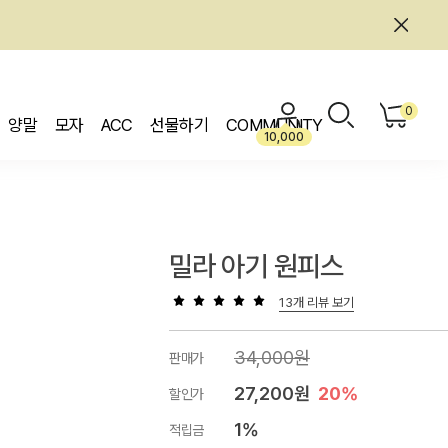
0
양말
모자
ACC
선물하기
COMMUNITY
10,000
밀라 아기 원피스
13개 리뷰 보기
34,000원
판매가
27,200원
20%
할인가
1%
적립금