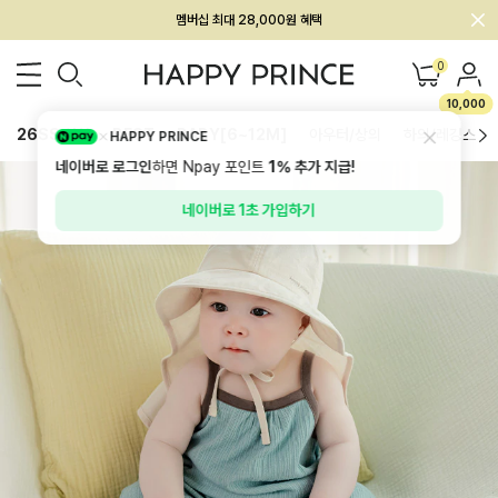
회원전용 아울렛, 가입하면 ~60% 할인!
멤버십 최대 28,000원 혜택
0
10,000
26SS 신상
BEST
BABY[6~12M]
아우터/상의
하의/레깅스
HAPPY PRINCE
네이버로 로그인
하면 Npay 포인트
1%
추가 지급!
네이버로 1초 가입하기