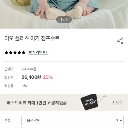
/
1
2
디오 플리츠 아기 점프수트
10개 리뷰 보기
판매가
33,000원
26,400원
20%
할인가
적립금
1%
색상