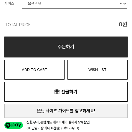
사이즈
0
원
TOTAL PRICE
주문하기
ADD TO CART
WISH LIST
선물하기
사이즈 가이드를 참고하세요!
신한,우리,농협카드
네이버페이 결제시 5%할인
(10만원이상 최대 8천원) (8/5~8/31)