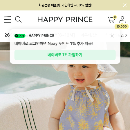
회원전용 아울렛, 가입하면 ~60% 할인!
멤버십 최대 28,000원 혜택
0
10,000
26SS 신상
BEST
BABY[6~12M]
아우터/상의
하의/레깅스
HAPPY PRINCE
네이버로 로그인
하면 Npay 포인트
1%
추가 지급!
네이버로 1초 가입하기