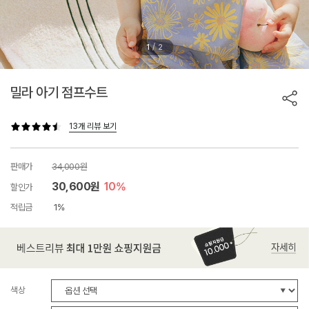
/
1
2
밀라 아기 점프수트
13개 리뷰 보기
판매가
34,000원
30,600원
10%
할인가
적립금
1%
색상