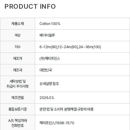
PRODUCT INFO
제품소재
Cotton 100%
색상
베이비블루
치수
6~12m(80),12~24m(90),24~36m(100)
제조자
(주)해피프린스
제조국
대한민국
세탁방법 및
상세설명 참조
취급시 주의사항
제조연월
2026.03.
품질보증기준
관련 법 및 소비자 분쟁해결 규정에 따름
A/S 책임자와
해피프린스/1668-1570
전화번호