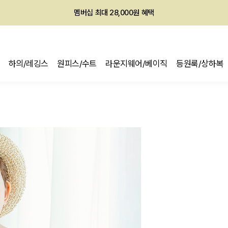
회원전용 아울렛, 가입하면 ~60% 할인!
멤버십 최대 28,000원 혜택
하의/레깅스
원피스/수트
라운지웨어/베이직
등원룩/상하복