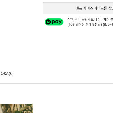
사이즈 가이드를 참
신한,우리,농협카드
네이버페이 결
(10만원이상 최대 8천원) (8/5~8
Q&A(6)