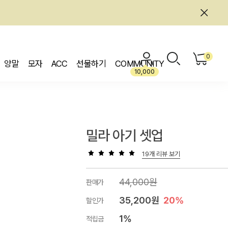
0
양말
모자
ACC
선물하기
COMMUNITY
10,000
밀라 아기 셋업
19개 리뷰 보기
44,000원
판매가
35,200원
20%
할인가
1%
적립금