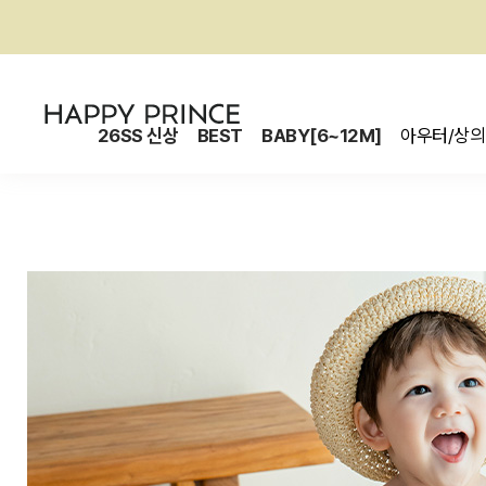
26SS 신상
BEST
BABY[6~12M]
아우터/상의