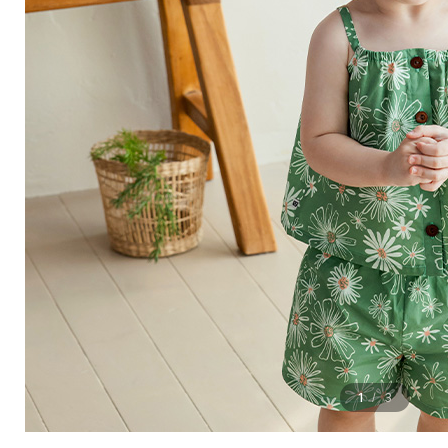
1
3
/