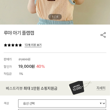
/
1
4
루야 아기 플랩캡
13개 리뷰 보기
판매가
31,600원
19,000원
40%
할인가
적립금
1%
색상