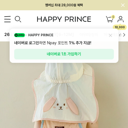
회원전용 아울렛, 가입하면 ~60% 할인!
멤버십 최대 28,000원 혜택
0
10,000
26SS 신상
BEST
BABY[6~12M]
아우터/상의
하의/레깅스
HAPPY PRINCE
네이버로 로그인
하면 Npay 포인트
1%
추가 지급!
네이버로 1초 가입하기