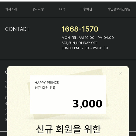
회사소개
공지사항
FAQ
이용약관
개인정보취급방침
1668-1570
CONTACT
MON-FRI : AM 10:00 - PM 04:00
SAT,SUN,HOLIDAY OFF
LUNCH PM 12:30 ~ PM 01:30
COMPANY INFO
상호
(주)해피프린스
대표
이화진
TEL
1668-1570
E-MAIL
help@happyprince.co.kr
주소
서울시 종로구 이화장길 46
사업자등록번호
366-86-00898
개인정보관리자
이화진
통신판매신고번호
제 2018-서울종로-1384 호
[사업자정보확인]