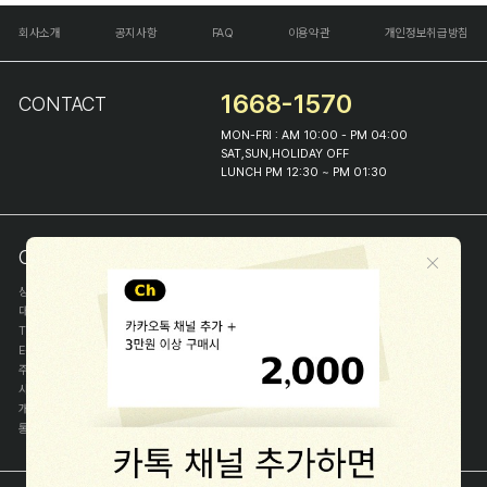
회사소개
공지사항
FAQ
이용약관
개인정보취급방침
1668-1570
CONTACT
MON-FRI : AM 10:00 - PM 04:00
SAT,SUN,HOLIDAY OFF
LUNCH PM 12:30 ~ PM 01:30
COMPANY INFO
상호
(주)해피프린스
대표
이화진
TEL
1668-1570
E-MAIL
help@happyprince.co.kr
주소
서울시 종로구 이화장길 46
사업자등록번호
366-86-00898
개인정보관리자
이화진
통신판매신고번호
제 2018-서울종로-1384 호
[사업자정보확인]