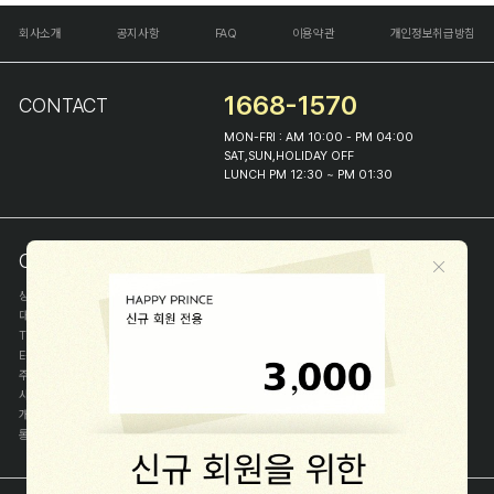
회사소개
공지사항
FAQ
이용약관
개인정보취급방침
1668-1570
CONTACT
MON-FRI : AM 10:00 - PM 04:00
SAT,SUN,HOLIDAY OFF
LUNCH PM 12:30 ~ PM 01:30
COMPANY INFO
상호
(주)해피프린스
대표
이화진
TEL
1668-1570
E-MAIL
help@happyprince.co.kr
주소
서울시 종로구 이화장길 46
사업자등록번호
366-86-00898
개인정보관리자
이화진
통신판매신고번호
제 2018-서울종로-1384 호
[사업자정보확인]