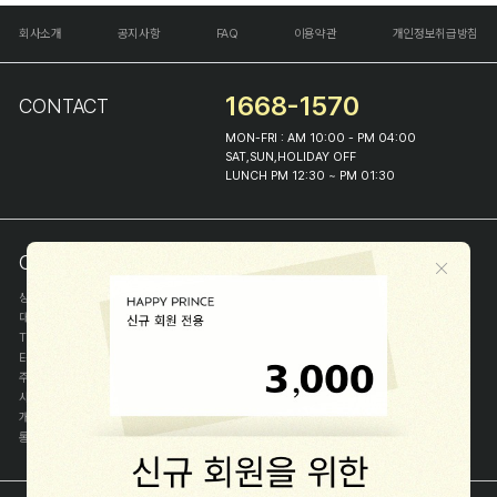
회사소개
공지사항
FAQ
이용약관
개인정보취급방침
1668-1570
CONTACT
MON-FRI : AM 10:00 - PM 04:00
SAT,SUN,HOLIDAY OFF
LUNCH PM 12:30 ~ PM 01:30
COMPANY INFO
상호
(주)해피프린스
대표
이화진
TEL
1668-1570
E-MAIL
help@happyprince.co.kr
주소
서울시 종로구 이화장길 46
사업자등록번호
366-86-00898
개인정보관리자
이화진
통신판매신고번호
제 2018-서울종로-1384 호
[사업자정보확인]