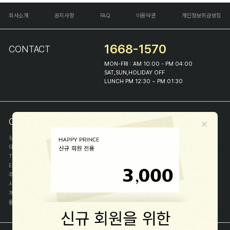
회사소개
공지사항
FAQ
이용약관
개인정보취급방침
1668-1570
CONTACT
MON-FRI : AM 10:00 - PM 04:00
SAT,SUN,HOLIDAY OFF
LUNCH PM 12:30 ~ PM 01:30
COMPANY INFO
상호
(주)해피프린스
대표
이화진
TEL
1668-1570
E-MAIL
help@happyprince.co.kr
주소
서울시 종로구 이화장길 46
사업자등록번호
366-86-00898
개인정보관리자
이화진
통신판매신고번호
제 2018-서울종로-1384 호
[사업자정보확인]