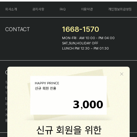
회사소개
공지사항
FAQ
이용약관
개인정보취급방침
1668-1570
CONTACT
MON-FRI : AM 10:00 - PM 04:00
SAT,SUN,HOLIDAY OFF
LUNCH PM 12:30 ~ PM 01:30
COMPANY INFO
상호
(주)해피프린스
대표
이화진
TEL
1668-1570
E-MAIL
help@happyprince.co.kr
주소
서울시 종로구 이화장길 46
사업자등록번호
366-86-00898
개인정보관리자
이화진
통신판매신고번호
제 2018-서울종로-1384 호
[사업자정보확인]