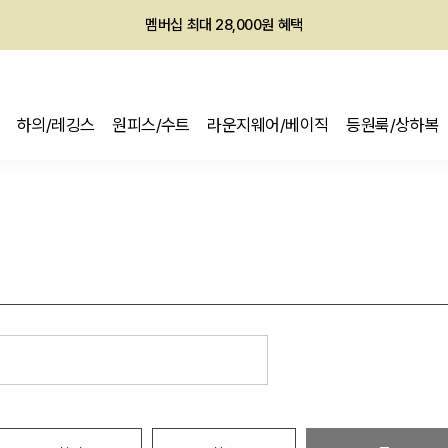
멤버십 최대 28,000원 혜택
하의/레깅스
원피스/수트
라운지웨어/베이직
등원룩/상하복