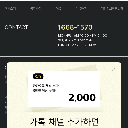
회사소개
공지사항
FAQ
이용약관
개인정보취급방침
1668-1570
CONTACT
MON-FRI : AM 10:00 - PM 04:00
SAT,SUN,HOLIDAY OFF
LUNCH PM 12:30 ~ PM 01:30
COMPANY INFO
상호
(주)해피프린스
대표
이화진
TEL
1668-1570
E-MAIL
help@happyprince.co.kr
주소
서울시 종로구 이화장길 46
사업자등록번호
366-86-00898
개인정보관리자
이화진
통신판매신고번호
제 2018-서울종로-1384 호
[사업자정보확인]