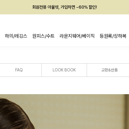
회원전용 아울렛, 가입하면 ~60% 할인!
멤버십 최대 28,000원 혜택
하의/레깅스
원피스/수트
라운지웨어/베이직
등원룩/상하복
FAQ
LOOK BOOK
교환&반품