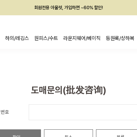
회원전용 아울렛, 가입하면 ~60% 할인!
멤버십 최대 28,000원 혜택
하의/레깅스
원피스/수트
라운지웨어/베이직
등원룩/상하복
도매문의(批发咨询)
밀번호