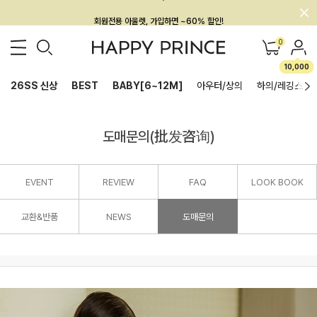
회원전용 아울렛, 가입하면 ~60% 할인!
멤버십 최대 28,000원 혜택
0
10,000
26SS 신상
BEST
BABY[6~12M]
아우터/상의
하의/레깅스
도매문의(批发咨询)
EVENT
REVIEW
FAQ
LOOK BOOK
교환&반품
NEWS
도매문의