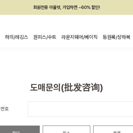
회원전용 아울렛, 가입하면 ~60% 할인!
멤버십 최대 28,000원 혜택
하의/레깅스
원피스/수트
라운지웨어/베이직
등원룩/상하복
도매문의(批发咨询)
밀번호