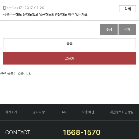
emfkak17 | 2017-01-20
삭제
상품주문해도 문자도없고 입금해도확인문자도 여긴 없는가요
수정
삭제
목록
글쓰기
관련 목록이 없습니다.
회사소개
공지사항
FAQ
이용약관
개인정보취급방침
1668-1570
CONTACT