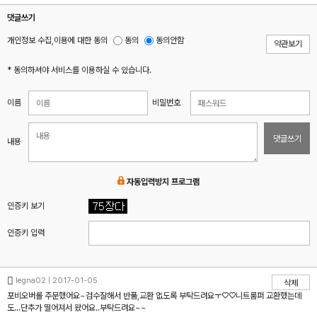
댓글쓰기
개인정보 수집,이용에 대한 동의
동의
동의안함
약관보기
* 동의하셔야 서비스를 이용하실 수 있습니다.
이름
비밀번호
댓글쓰기
내용
자동입력방지 프로그램
인증키 보기
인증키 입력
legna02 | 2017-01-05
삭제
포비오버롤 주문했어요~검수잘해서 반품,교환 없도록 부탁드려요ㅜ♡♡니트룸퍼 교환했는데
도...단추가 떨어져서 왔어요..부탁드려요~~