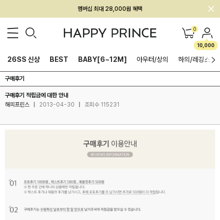
멤버십 최대 28,000원 혜택
0
10,000
26SS 신상
BEST
BABY[6~12M]
아우터/상의
하의/레깅스
구매후기
구매후기 적립금에 대한 안내
해피프린스
|
2013-04-30
|
조회수 115231