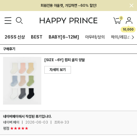
회원전용 아울렛, 가입하면 ~60% 할인!
멤버십 최대 28,000원 혜택
0
10,000
26SS 신상
BEST
BABY[6~12M]
아우터/상의
하의/레깅스
구매후기
[SIZE ~6Y] 컴피 골지 양말
자세히 보기
네이버페이에서 작성된 후기입니다.
네이버 페이
|
2026-06-03
|
조회수 33
평점
★★★★★