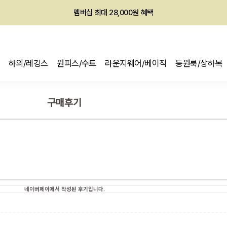
회원전용 아울렛, 가입하면 ~60% 할인!
멤버십 최대 28,000원 혜택
하의/레깅스
원피스/수트
라운지웨어/베이직
등원룩/상하복
구매후기
네이버페이에서 작성된 후기입니다.