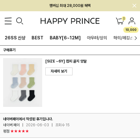
멤버십 최대 28,000원 혜택
0
10,000
26SS 신상
BEST
BABY[6~12M]
아우터/상의
하의/레깅스
구매후기
[SIZE ~6Y] 컴피 골지 양말
자세히 보기
네이버페이에서 작성된 후기입니다.
네이버 페이
|
2026-06-03
|
조회수 15
평점
★★★★★