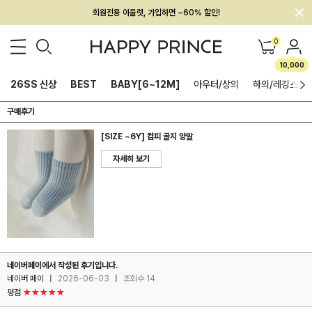
회원전용 아울렛, 가입하면 ~60% 할인!
멤버십 최대 28,000원 혜택
0
10,000
26SS 신상
BEST
BABY[6~12M]
아우터/상의
하의/레깅스
구매후기
[SIZE ~6Y] 컴피 골지 양말
자세히 보기
네이버페이에서 작성된 후기입니다.
네이버 페이
|
2026-06-03
|
조회수 14
평점
★★★★★