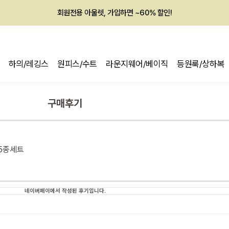
회원전용 아울렛, 가입하면 ~60% 할인!
멤버십 최대 28,000원 혜택
하의/레깅스
원피스/수트
라운지웨어/베이직
등원룩/상하복
구매후기
_5종세트
네이버페이에서 작성된 후기입니다.