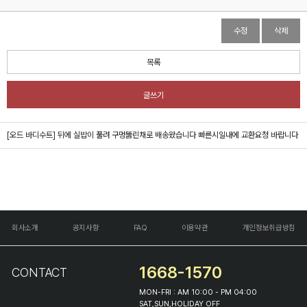
수정
삭제
목록
글쓰기
[오드 바디수트]
뒤에 실밥이 풀려 구멍뚫린채로 배송왔습니다 빠른시일내에 교환요청 바랍니다
회사소개
공지사항
FAQ
이용약관
개인정보취급방침
1668-1570
CONTACT
MON-FRI : AM 10:00 - PM 04:00
SAT,SUN,HOLIDAY OFF