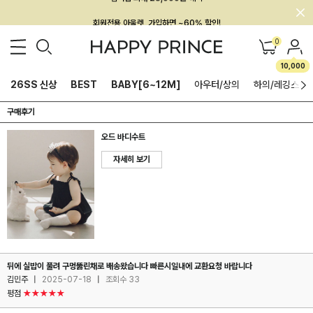
회원전용 아울렛, 가입하면 ~60% 할인!
멤버십 최대 28,000원 혜택
0
10,000
26SS 신상
BEST
BABY[6~12M]
아우터/상의
하의/레깅스
구매후기
오드 바디수트
자세히 보기
뒤에 실밥이 풀려 구멍뚫린채로 배송왔습니다 빠른시일내에 교환요청 바랍니다
김민주
|
2025-07-18
|
조회수 33
평점
★★★★★