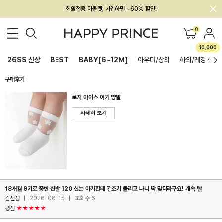
회원전용 아울렛, 가입하면 ~60% 할인!
멤버십 최대 28,000원 혜택
0
10,000
26SS 신상
BEST
BABY[6~12M]
아우터/상의
하의/레깅스
구매후기
로지 아이스 아기 양말
자세히 보기
18개월 9키로 중반 신발 120 신는 아기한테 건조기 돌리고 나니 딱 맞더라구요! 계속 빨
김선정
|
2026-06-15
|
조회수 6
평점
★★★★★