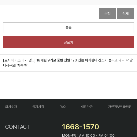
수정
삭제
목록
글쓰기
[로지 아이스 아기 양...]
18개월 9키로 중반 신발 120 신는 아기한테 건조기 돌리고 나니 딱 맞
더라구요! 계속 빨
회사소개
공지사항
FAQ
이용약관
개인정보취급방침
1668-1570
CONTACT
MON-FRI : AM 10:00 - PM 04:00