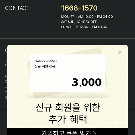
1668-1570
CONTACT
MON-FRI : AM 10:00 - PM 04:00
SAT,SUN,HOLIDAY OFF
LUNCH PM 12:30 ~ PM 01:30
COMPANY INFO
상호
(주)해피프린스
대표
이화진
TEL
1668-1570
E-MAIL
help@happyprince.co.kr
주소
서울시 종로구 이화장길 46
사업자등록번호
366-86-00898
개인정보관리자
이화진
통신판매신고번호
제 2018-서울종로-1384 호
[사업자정보확인]
COPYRIGHT(C) (주)해피프린스 ALL RIGHT RESERVED.