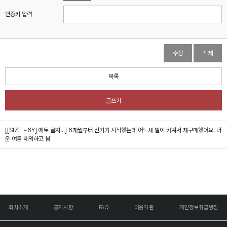
인증키 입력
수정
삭제
목록
글쓰기
[[SIZE ~6Y] 에토 골지...]
6개월부터 신기기 시작했는데 어느새 발이 커져서 재구매했어요. 더
운 여름 제외하고 봄
회사소개
공지사항
FAQ
이용약관
개인정보취급방침