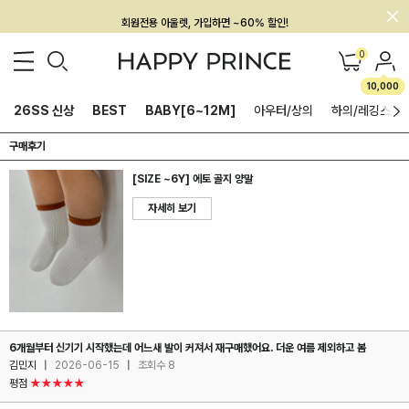
회원전용 아울렛, 가입하면 ~60% 할인!
멤버십 최대 28,000원 혜택
0
10,000
26SS 신상
BEST
BABY[6~12M]
아우터/상의
하의/레깅스
구매후기
[SIZE ~6Y] 에토 골지 양말
자세히 보기
6개월부터 신기기 시작했는데 어느새 발이 커져서 재구매했어요. 더운 여름 제외하고 봄
김민지
|
2026-06-15
|
조회수 8
평점
★★★★★