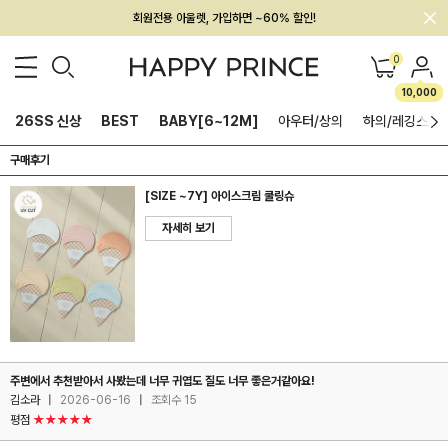
회원전용 아울렛, 가입하면 ~60% 할인!
멤버십 최대 28,000원 혜택
0
10,000
26SS 신상
BEST
BABY[6~12M]
아우터/상의
하의/레깅스
구매후기
[SIZE ~7Y] 아이스크림 쿨링슈
자세히 보기
주변에서 추천받아서 사봤는데 너무 귀엽도 질도 너무 좋은거같아요!
김소라
|
2026-06-16
|
조회수 15
평점
★★★★★