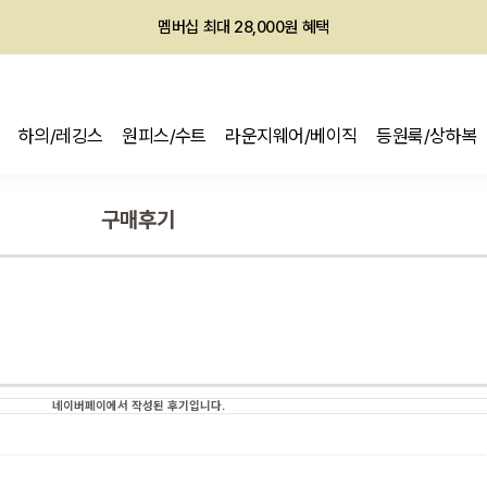
회원전용 아울렛, 가입하면 ~60% 할인!
멤버십 최대 28,000원 혜택
하의/레깅스
원피스/수트
라운지웨어/베이직
등원룩/상하복
구매후기
네이버페이에서 작성된 후기입니다.