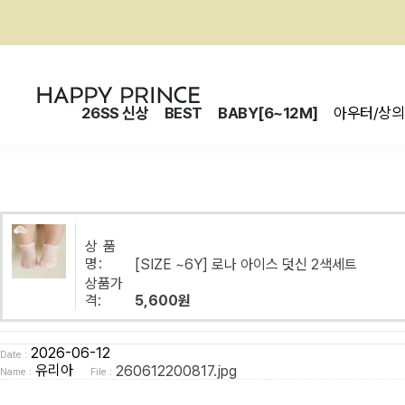
26SS 신상
BEST
BABY[6~12M]
아우터/상의
상 품
명:
[SIZE ~6Y] 로나 아이스 덧신 2색세트
상품가
격:
5,600원
2026-06-12
Date :
유리아
260612200817.jpg
Name :
File :