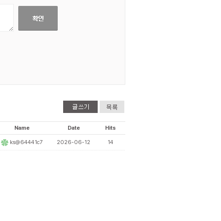
Name
Date
Hits
ks@64441c7
2026-06-12
14