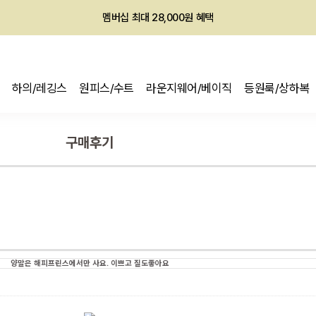
멤버십 최대 28,000원 혜택
회원전용 아울렛, 가입하면 ~60% 할인!
멤버십 최대 28,000원 혜택
하의/레깅스
원피스/수트
라운지웨어/베이직
등원룩/상하복
구매후기
양말은 해피프린스에서만 사요. 이쁘고 질도좋아요