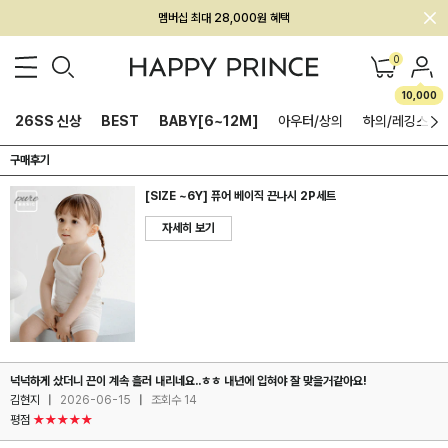
멤버십 최대 28,000원 혜택
0
10,000
26SS 신상
BEST
BABY[6~12M]
아우터/상의
하의/레깅스
구매후기
[SIZE ~6Y] 퓨어 베이직 끈나시 2P세트
자세히 보기
넉넉하게 샀더니 끈이 계속 흘러 내리네요..ㅎㅎ 내년에 입혀야 잘 맞을거같아요!
김현지
|
2026-06-15
|
조회수 14
평점
★★★★★