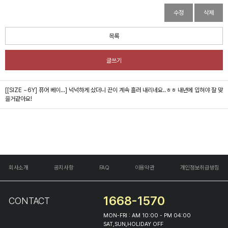
수정
삭제
목록
글쓰기
[[SIZE ~6Y] 퓨어 베이...]
넉넉하게 샀더니 끈이 계속 흘러 내리네요..ㅎㅎ 내년에 입혀야 잘 맞
을거같아요!
회사소개
공지사항
FAQ
이용약관
개인정보취급방침
1668-1570
CONTACT
MON-FRI : AM 10:00 - PM 04:00
SAT,SUN,HOLIDAY OFF