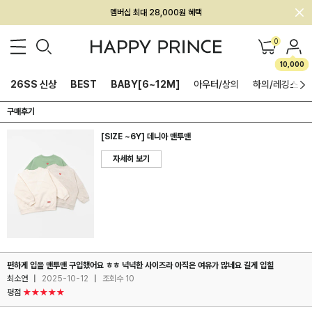
멤버십 최대 28,000원 혜택
0
10,000
26SS 신상
BEST
BABY[6~12M]
아우터/상의
하의/레깅스
구매후기
[SIZE ~6Y] 데니아 맨투맨
자세히 보기
편하게 입을 맨투맨 구입했어요 ㅎㅎ 넉넉한 사이즈라 아직은 여유가 많네요 길게 입힐
최소연
|
2025-10-12
|
조회수 10
평점
★★★★★