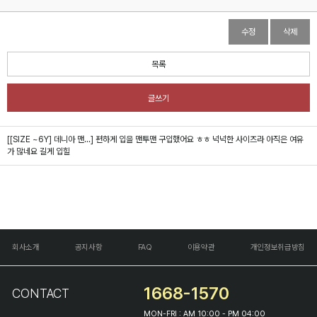
수정
삭제
목록
글쓰기
[[SIZE ~6Y] 데니아 맨...]
편하게 입을 맨투맨 구입했어요 ㅎㅎ 넉넉한 사이즈라 아직은 여유
가 많네요 길게 입힐
회사소개
공지사항
FAQ
이용약관
개인정보취급방침
1668-1570
CONTACT
MON-FRI : AM 10:00 - PM 04:00