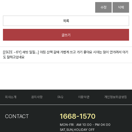
수정
삭제
목록
글쓰기
[[SIZE ~6Y] 래빗 밀짚...]
아침 산책 갈때 가볍게 쓰고 가기 좋아요 시야는 많이 안가려서 아기
도 잘하고있네요
회사소개
공지사항
FAQ
이용약관
개인정보취급방침
1668-1570
CONTACT
MON-FRI : AM 10:00 - PM 04:00
SAT,SUN,HOLIDAY OFF