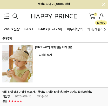
회원전용 아울렛, 가입하면 ~60% 할인!
멤버십 최대 28,000원 혜택
0
10,000
26SS 신상
BEST
BABY[6~12M]
아우터/상의
하의/레깅스
구매후기
[SIZE ~6Y] 래빗 밀짚 아기 썬캡
자세히 보기
아침 산책 갈때 가볍게 쓰고 가기 좋아요 시야는 많이 안가려서 아기도 잘하고있네요
이진영
|
2025-09-15
|
조회수 66
평점
★★★★★