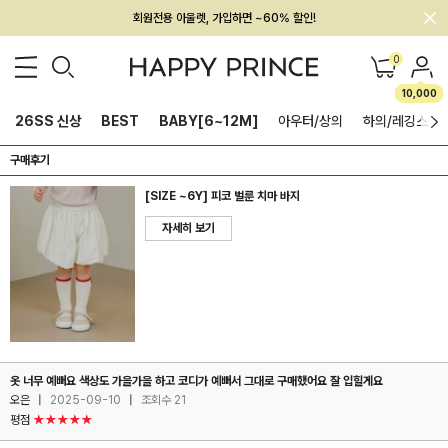
회원전용 아울렛, 가입하면 ~60% 할인!
멤버십 최대 28,000원 혜택
0
10,000
26SS 신상
BEST
BABY[6~12M]
아우터/상의
하의/레깅스
구매후기
[SIZE ~6Y] 피코 벌룬 치마 바지
자세히 보기
옷 너무 예뻐요 색상도 가을가을 하고 코디가 예뻐서 그대로 구매했어요 잘 입힐게요
오은
|
2025-09-10
|
조회수 21
평점
★★★★★