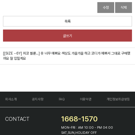
수정
삭제
목록
글쓰기
[[SIZE ~6Y] 피코 벌룬...]
옷 너무 예뻐요 색상도 가을가을 하고 코디가 예뻐서 그대로 구매했
어요 잘 입힐게요
회사소개
공지사항
FAQ
이용약관
개인정보취급방침
1668-1570
CONTACT
MON-FRI : AM 10:00 - PM 04:00
SAT,SUN,HOLIDAY OFF