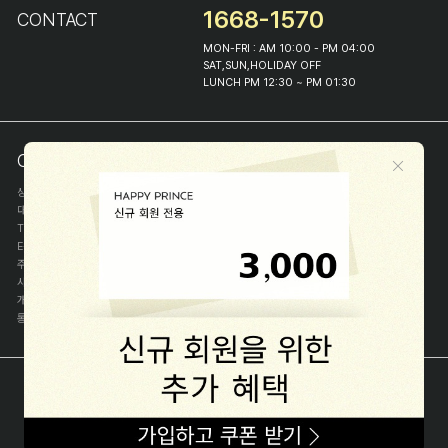
1668-1570
CONTACT
MON-FRI : AM 10:00 - PM 04:00
SAT,SUN,HOLIDAY OFF
LUNCH PM 12:30 ~ PM 01:30
COMPANY INFO
상호
(주)해피프린스
대표
이화진
TEL
1668-1570
E-MAIL
help@happyprince.co.kr
주소
서울시 종로구 이화장길 46
사업자등록번호
366-86-00898
개인정보관리자
이화진
통신판매신고번호
제 2018-서울종로-1384 호
[사업자정보확인]
COPYRIGHT(C) (주)해피프린스 ALL RIGHT RESERVED.