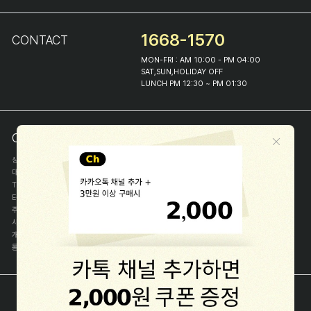
1668-1570
CONTACT
MON-FRI : AM 10:00 - PM 04:00
SAT,SUN,HOLIDAY OFF
LUNCH PM 12:30 ~ PM 01:30
COMPANY INFO
상호
(주)해피프린스
대표
이화진
TEL
1668-1570
E-MAIL
help@happyprince.co.kr
주소
서울시 종로구 이화장길 46
사업자등록번호
366-86-00898
개인정보관리자
이화진
통신판매신고번호
제 2018-서울종로-1384 호
[사업자정보확인]
COPYRIGHT(C) (주)해피프린스 ALL RIGHT RESERVED.