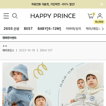
회원전용 아울렛, 가입하면 ~60% 할인!
멤버십 최대 28,000원 혜택
0
10,000
26SS 신상
BEST
BABY[6~12M]
아우터/상의
하의/레깅스
행복한이벤트
ㅅㅅ
해피프린스
|
2023-10-19
|
조회수 137