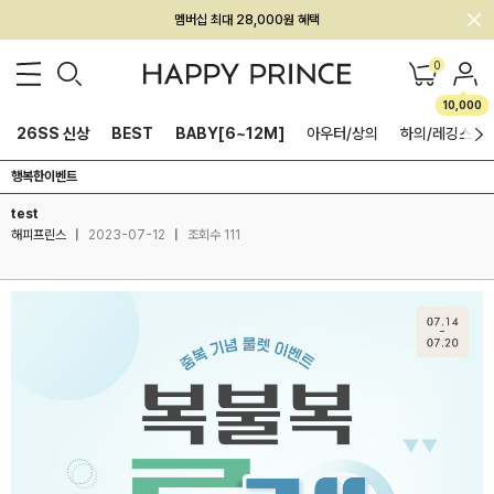
멤버십 최대 28,000원 혜택
0
10,000
26SS 신상
BEST
BABY[6~12M]
아우터/상의
하의/레깅스
행복한이벤트
test
해피프린스
|
2023-07-12
|
조회수 111