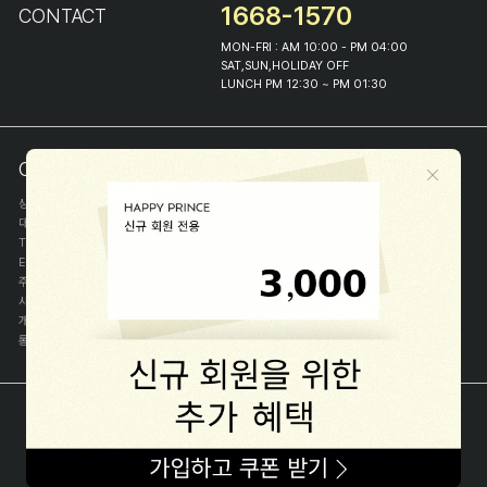
1668-1570
CONTACT
MON-FRI : AM 10:00 - PM 04:00
SAT,SUN,HOLIDAY OFF
LUNCH PM 12:30 ~ PM 01:30
COMPANY INFO
상호
(주)해피프린스
대표
이화진
TEL
1668-1570
E-MAIL
help@happyprince.co.kr
주소
서울시 종로구 이화장길 46
사업자등록번호
366-86-00898
개인정보관리자
이화진
통신판매신고번호
제 2018-서울종로-1384 호
[사업자정보확인]
COPYRIGHT(C) (주)해피프린스 ALL RIGHT RESERVED.