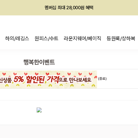
멤버십 최대 28,000원 혜택
하의/레깅스
원피스/수트
라운지웨어/베이직
등원룩/상하복
행복한이벤트
(종료)