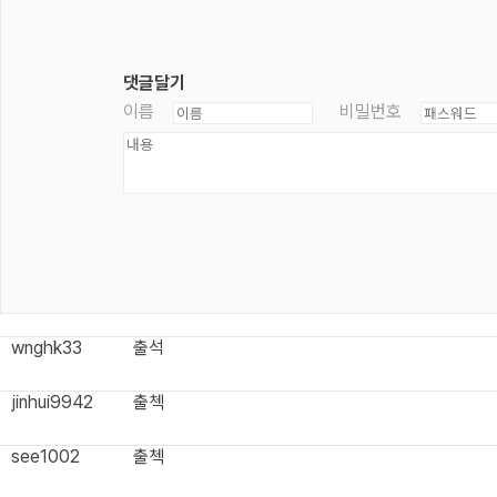
댓글달기
이름
비밀번호
wnghk33
출석
jinhui9942
출첵
see1002
출첵