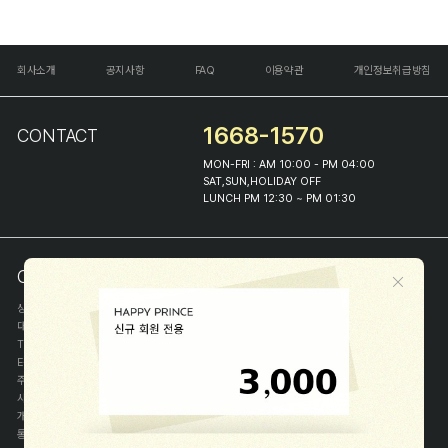
회사소개
공지사항
FAQ
이용약관
개인정보취급방침
1668-1570
CONTACT
MON-FRI : AM 10:00 - PM 04:00
SAT,SUN,HOLIDAY OFF
LUNCH PM 12:30 ~ PM 01:30
COMPANY INFO
상호
(주)해피프린스
대표
이화진
TEL
1668-1570
E-MAIL
help@happyprince.co.kr
주소
서울시 종로구 이화장길 46
사업자등록번호
366-86-00898
개인정보관리자
이화진
통신판매신고번호
제 2018-서울종로-1384 호
[사업자정보확인]