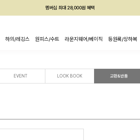
멤버십 최대 28,000원 혜택
하의/레깅스
원피스/수트
라운지웨어/베이직
등원룩/상하복
EVENT
LOOK BOOK
교환&반품