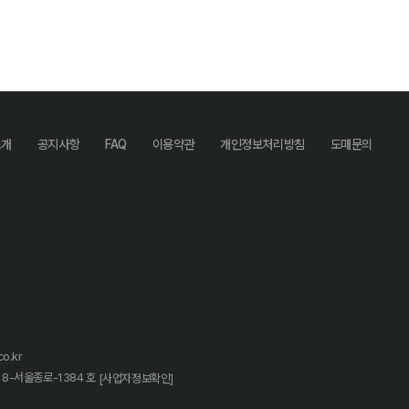
소개
공지사항
FAQ
이용약관
개인정보처리방침
도매문의
o.kr
18-서울종로-1384 호
[사업자정보확인]