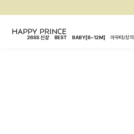
26SS 신상
BEST
BABY[6~12M]
아우터/상의