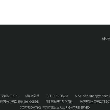
회사
 (주)해피프린스
대표 이화진
TEL 1668-1570
MAIL help@happyprince.c
사업자등록번호 366-86-00898
개인정보관리자 이화진
통신판매 신고번호 제 20
COPYRIGHT(C) (주)해피프린스 ALL RIGHT RESERVED.