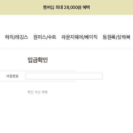
멤버십 최대 28,000원 혜택
하의/레깅스
원피스/수트
라운지웨어/베이직
등원룩/상하복
입금확인
비밀번호
확인
취소
목록