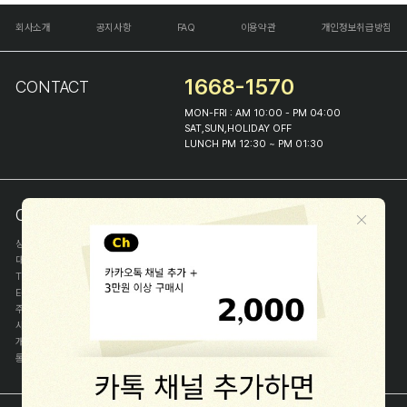
회사소개
공지사항
FAQ
이용약관
개인정보취급방침
1668-1570
CONTACT
MON-FRI : AM 10:00 - PM 04:00
SAT,SUN,HOLIDAY OFF
LUNCH PM 12:30 ~ PM 01:30
COMPANY INFO
상호
(주)해피프린스
대표
이화진
TEL
1668-1570
E-MAIL
help@happyprince.co.kr
주소
서울시 종로구 이화장길 46
사업자등록번호
366-86-00898
개인정보관리자
이화진
통신판매신고번호
제 2018-서울종로-1384 호
[사업자정보확인]